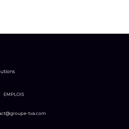
EN
E HISTOIRE
NOTRE TRAVAIL
EMPLOIS
lutions
EMPLOIS
act@groupe-tva.com