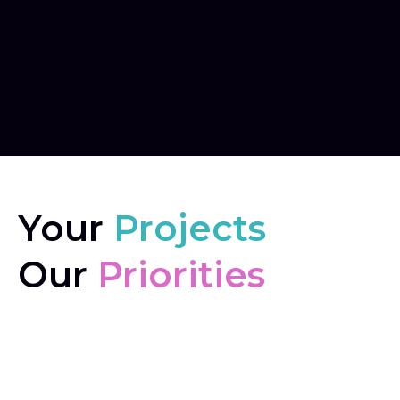
Your
Projects
Our
Priorities
"Nos expertises mises à votre disposition
aujourd'hui, pour vous accompagner dans vos
projets de demain."
Profitez de notre agilité pour choisir la solution